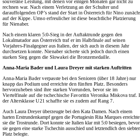
souveräne Leistung, mit denen vor
einigen
Monaten gar nicht zu
rechnen war. Nach einem Verletzung an der Schulter und
darauffolgenden OP’s stand der Start in Österreich für Nino zunäch
auf der Kippe. Umso erfreulicher ist diese beachtliche Platzierung
für Nienaber.
Nach einem klaren 5:0-Sieg in der Auftaktrunde gegen den
Lokalmatador aus Österreich traf er im Halbfinale auf seinen
Vorjahres-Finalgegner aus Italien, der sich auch in diesem Jahr
durchsetzen konnte. Nienaber sicherte sich jedoch durch einen
starken Sieg gegen die Slowakei die Bronzemedaille.
Anna-Maria Bader und Laura Dreyer mit starken Auftritten
Anna-Maria Bader verpasste bei den Senioren (über 18 Jahre) nur
knapp das Podium und erreichte den fünften Platz. Besonders
hervorzuheben sind ihre starken Vorrunden, bevor sie im
Viertelfinale auf die tschechische Favoritin Veronika Miskova traf. 
der Altersklasse U21 schaffte sie es zudem auf Rang 7.
Auch Laura Dreyer überzeugte bei den Kata Damen. Nach einem
harten Erstrundenkampf gegen die Portugiesin Rita Marques erreichte
sie die Trostrunde. Dort konnte sie Italien klar mit 5:0 besiegen, bevor
sie gegen eine starke Tschechin ausschied und letztendlich den siebte
Platz belegte.