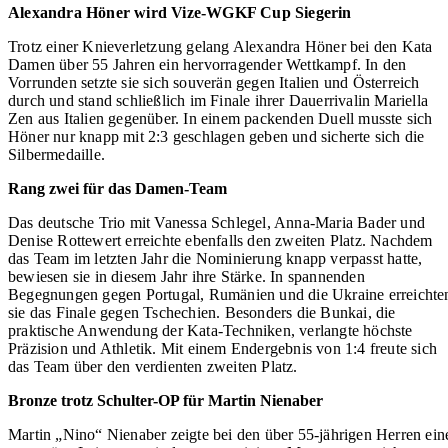
Alexandra Höner wird Vize-WGKF Cup Siegerin
Trotz einer Knieverletzung gelang Alexandra Höner bei den Kata
Damen über 55 Jahren ein hervorragender Wettkampf. In den
Vorrunden setzte sie sich souverän gegen Italien und Österreich
durch und stand schließlich im Finale ihrer Dauerrivalin Mariella
Zen aus Italien gegenüber. In einem packenden Duell musste sich
Höner nur knapp mit 2:3 geschlagen geben und sicherte sich die
Silbermedaille.
Rang zwei für das Damen-Team
Das deutsche Trio mit Vanessa Schlegel, Anna-Maria Bader und
Denise Rottewert erreichte ebenfalls den zweiten Platz. Nachdem
das Team im letzten Jahr die Nominierung knapp verpasst hatte,
bewiesen sie in diesem Jahr ihre Stärke. In spannenden
Begegnungen gegen Portugal, Rumänien und die Ukraine erreichte
sie das Finale gegen Tschechien. Besonders die Bunkai, die
praktische Anwendung der Kata-Techniken, verlangte höchste
Präzision und Athletik. Mit einem Endergebnis von 1:4 freute sich
das Team über den verdienten zweiten Platz.
Bronze trotz Schulter-OP für Martin Nienaber
Martin „Nino“ Nienaber zeigte bei den über 55-jährigen Herren ein